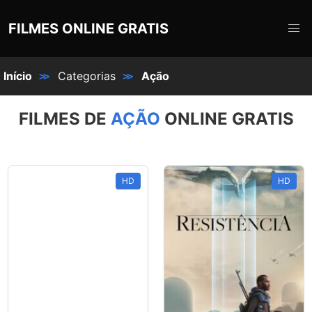
FILMES ONLINE GRATIS
Início
Categorias
Ação
>>
>>
FILMES DE
AÇÃO
ONLINE GRATIS
HD
HD