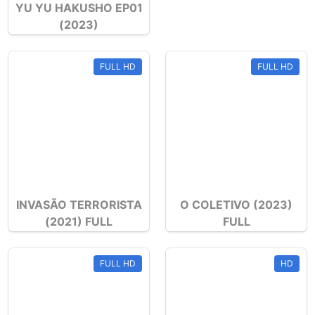
YU YU HAKUSHO EP01
(2023)
FULL HD
FULL HD
INVASÃO TERRORISTA
O COLETIVO (2023)
(2021) FULL
FULL
FULL HD
HD