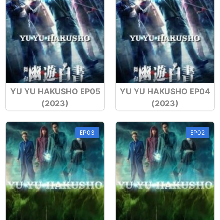
YU YU HAKUSHO EP05
YU YU HAKUSHO EP04
(2023)
(2023)
EP03
EP02