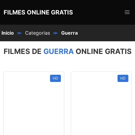
FILMES ONLINE GRATIS
Início
Categorias
Guerra
>>
>>
FILMES DE
GUERRA
ONLINE GRATIS
HD
HD