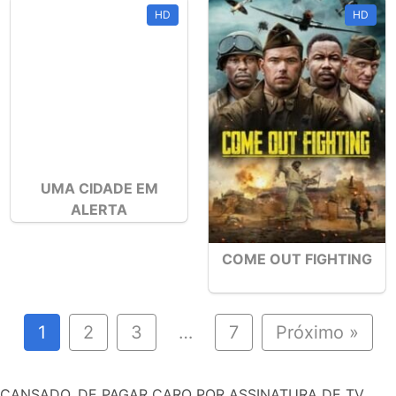
HD
HD
UMA CIDADE EM
ALERTA
COME OUT FIGHTING
1
2
3
…
7
Próximo »
CANSADO, DE PAGAR CARO POR ASSINATURA DE TV.