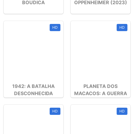
BOUDICA
OPPENHEIMER (2023)
HD
HD
1942: A BATALHA
PLANETA DOS
DESCONHECIDA
MACACOS: A GUERRA
(2019)...
HD
HD