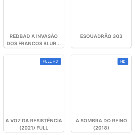
REDBAD A INVASÃO
ESQUADRÃO 303
DOS FRANCOS BLUR...
FULL HD
HD
A VOZ DA RESISTÊNCIA
A SOMBRA DO REINO
(2021) FULL
(2018)