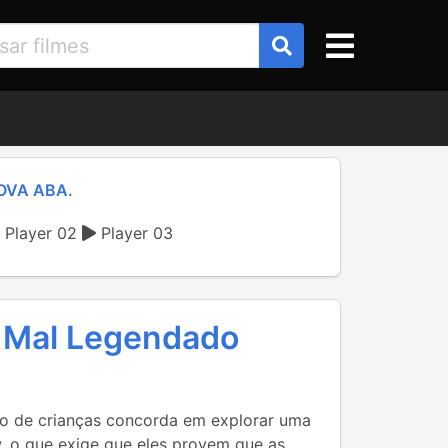
OVA ABA.
Player 02
Player 03
o Mal Legendado
po de crianças concorda em explorar uma
, o que exige que eles provem que as