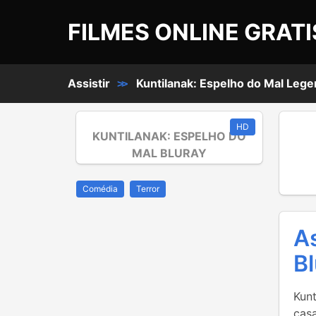
FILMES ONLINE GRATI
Assistir
Kuntilanak: Espelho do Mal Leg
>>
HD
KUNTILANAK: ESPELHO DO
MAL BLURAY
Comédia
Terror
As
Bl
Kun
cas