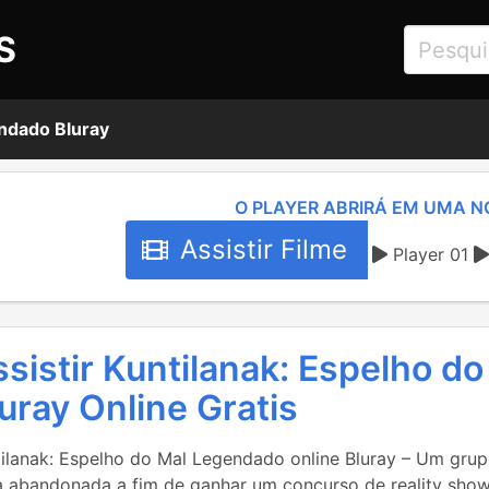
S
endado Bluray
O PLAYER ABRIRÁ EM UMA N
Assistir Filme
Player 01
sistir Kuntilanak: Espelho d
uray Online Gratis
tilanak: Espelho do Mal Legendado online Bluray – Um gru
a abandonada a fim de ganhar um concurso de reality show