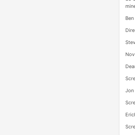
mine
Ben
Dire
Stev
Nov
Dea
Scr
Jon
Scr
Eri
Scr