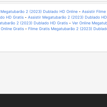
 Megatubarão 2 (2023) Dublado HD Online
-
Assistir Film
ado HD Gratis
-
Assistir Megatubarão 2 (2023) Dublado H
atubarão 2 (2023) Dublado HD Gratis
-
Ver Online Megatu
Online Gratis
-
Filme Gratis Megatubarão 2 (2023) Dubla