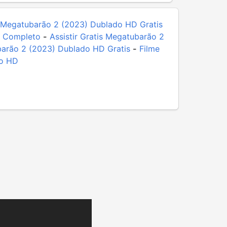
e Megatubarão 2 (2023) Dublado HD Gratis
D Completo
-
Assistir Gratis Megatubarão 2
barão 2 (2023) Dublado HD Gratis
-
Filme
do HD