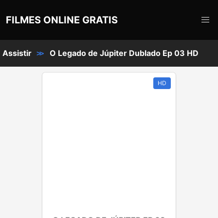
FILMES ONLINE GRATIS
Assistir
O Legado de Júpiter Dublado Ep 03 HD
>>
HD