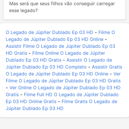
Mas será que seus filhos vão conseguir carregar
esse legado?
O Legado de Júpiter Dublado Ep 03 HD
-
Filme O
Legado de Júpiter Dublado Ep 03 HD Online
-
Assistir Filme O Legado de Júpiter Dublado Ep 03
HD Gratis
-
Filme Online O Legado de Júpiter
Dublado Ep 03 HD Gratis
-
Assistir O Legado de
Júpiter Dublado Ep 03 HD Completo
-
Assistir Gratis
O Legado de Júpiter Dublado Ep 03 HD Online
-
Ver
Filme O Legado de Júpiter Dublado Ep 03 HD Gratis
-
Ver Online O Legado de Júpiter Dublado Ep 03 HD
Gratis
-
Filme Full HD O Legado de Júpiter Dublado
Ep 03 HD Online Gratis
-
Filme Gratis O Legado de
Júpiter Dublado Ep 03 HD