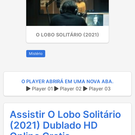
O LOBO SOLITÁRIO (2021)
Mistério
O PLAYER ABRIRÁ EM UMA NOVA ABA.
Player 01
Player 02
Player 03
Assistir O Lobo Solitário
(2021) Dublado HD