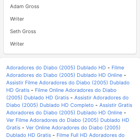
Adam Gross
Writer
Seth Gross
Writer
Adoradores do Diabo (2005) Dublado HD
-
Filme
Adoradores do Diabo (2005) Dublado HD Online
-
Assistir Filme Adoradores do Diabo (2005) Dublado
HD Gratis
-
Filme Online Adoradores do Diabo
(2005) Dublado HD Gratis
-
Assistir Adoradores do
Diabo (2005) Dublado HD Completo
-
Assistir Gratis
Adoradores do Diabo (2005) Dublado HD Online
-
Ver Filme Adoradores do Diabo (2005) Dublado HD
Gratis
-
Ver Online Adoradores do Diabo (2005)
Dublado HD Gratis
-
Filme Full HD Adoradores do