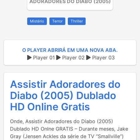
ADORADORES DO DIABO (2005)
Mistério
Terror
Thriller
O PLAYER ABRIRÁ EM UMA NOVA ABA.
Player 01
Player 02
Player 03
Assistir Adoradores do
Diabo (2005) Dublado
HD Online Gratis
Onde, Assistir Adoradores do Diabo (2005)
Dublado HD Onlne GRATIS – Durante meses, Jake
Gray (Jensen Ackles da série de TV “Smallville”)