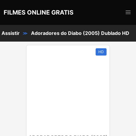
FILMES ONLINE GRATIS
Assistir
Adoradores do Diabo (2005) Dublado HD
>>
HD