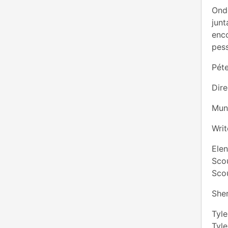
Onde
jun
enco
pes
Péte
Dire
Muni
Writ
Elen
Sco
Sco
She
Tyl
Tyl