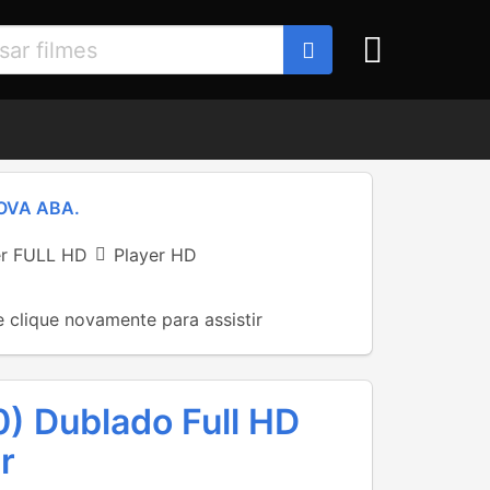
OVA ABA.
er FULL HD
Player HD
e clique novamente para assistir
) Dublado Full HD
r