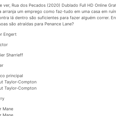
 ver, Rua dos Pecados (2020) Dublado Full HD Online Grat
ta arranja um emprego como faz-tudo em uma casa em ruína
ntra lá dentro são suficientes para fazer alguém correr. En
soas são atraídas para Penance Lane?
r Engert
ctor
er Sharrieff
er
co principal
ut Taylor-Compton
ut Taylor-Compton
rry
er Mane
er Mane