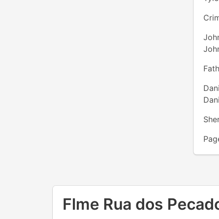
Cri
Joh
Joh
Fat
Dan
Dan
Sher
Page
Flme Rua dos Pecado