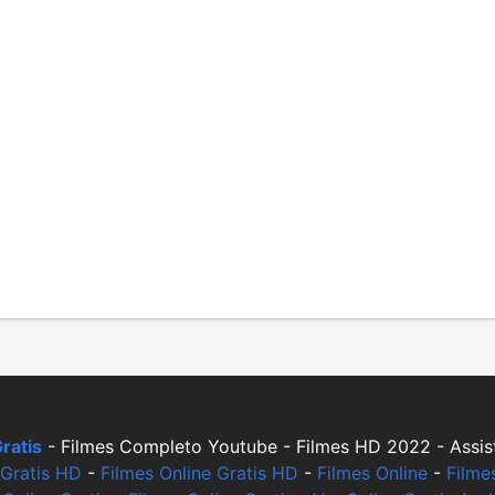
ratis
- Filmes Completo Youtube - Filmes HD 2022 - Assist
 Gratis HD
-
Filmes Online Gratis HD
-
Filmes Online
-
Filme