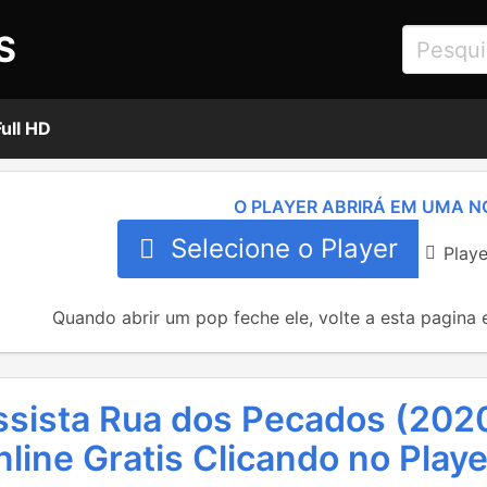
S
ull HD
O PLAYER ABRIRÁ EM UMA N
Selecione o Player
Play
Quando abrir um pop feche ele, volte a esta pagina 
ssista Rua dos Pecados (2020
line Gratis Clicando no Playe