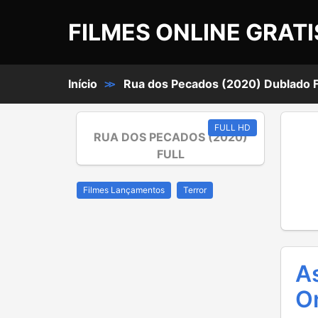
FILMES ONLINE GRATI
Início
Rua dos Pecados (2020) Dublado F
>>
FULL HD
RUA DOS PECADOS (2020)
FULL
Filmes Lançamentos
Terror
A
On