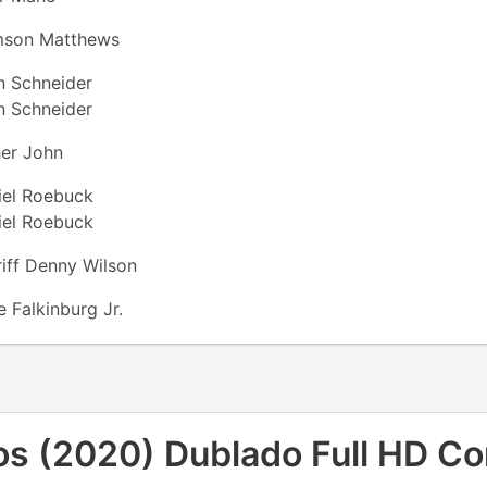
mson Matthews
n Schneider
n Schneider
her John
iel Roebuck
iel Roebuck
iff Denny Wilson
 Falkinburg Jr.
s (2020) Dublado Full HD C